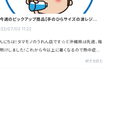
今週のピックアップ商品【手のひらサイズの波レジンミ
ー】☆
23/07/03 11:22
んにちは！タマモノのうれん店です☆ミ沖縄県は先週、梅
明けしました！これから今以上に暑くなるので熱中症予
が必要になってきます(^^;)効果的な熱中症予防はこま
続きを読む
に水分をとること。そして、睡眠を良く取...