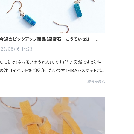
今週のピックアップ商品【皇帝石‐こうていせき‐天然
ピアス】☆
23/08/16 14:23
んにちは！タマモノのうれん店です(^^♪突然ですが、沖
の注目イベントをご紹介したいです！FIBAバスケットボ
ルワールドカップ2023の開催地の一つが沖縄になりま
続きを読む
た(^^)/8月25日(金)から沖縄アリーナでスタ...