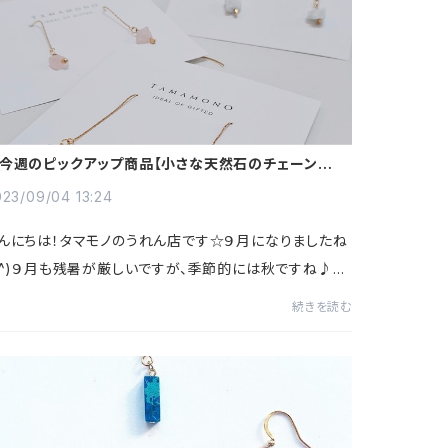
今週のピックアップ商品【小さな天然石のチェーンピア
】☆
023/09/04 13:24
んにちは！タマモノのうれん店です☆９月になりましたね
^^)９月も残暑が厳しいですが、季節的には秋ですね♪そ
な秋にTAMAMONOでおすすめしたい商品はキャンドル
続きを読む
す(*^^*)秋の夜長にそっとキャンドルを灯して...