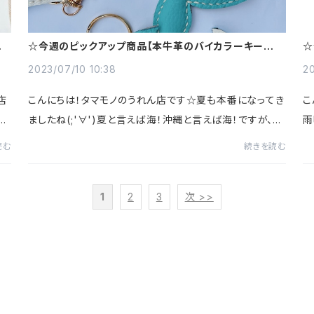
＆
☆今週のピックアップ商品【本牛革のバイカラーキーホル
☆
ダー】☆
ラ
2023/07/10 10:38
20
店
こんにちは！タマモノのうれん店です☆夏も本番になってき
こ
頼
ましたね(;'∀')夏と言えば海！沖縄と言えば海！ですが、綺
雨
こ
麗な沖縄の海をみるとついつい海のものを持ち帰りたくな
防
読む
続きを読む
りますよね？？実はそれはNG行為！持ち帰...
め
1
2
3
次 >>