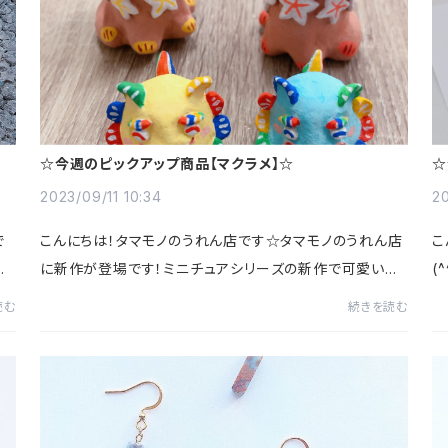
ク
☆今週のピックアップ商品【マクラメ】☆
☆
ス
2023/09/11 10:34
2
で
こんにちは！タマモノのうれん店です☆タマモノのうれん店
こ
に新作が登場です！ミニチュアシリーズの新作で可愛いシ
(
ョル
ーサーとジンベエザメ、カメさんができました！笑顔が特徴
ん
読む
続きを読む
的な顔と鮮やかな色と模様の可愛い三種類...
で