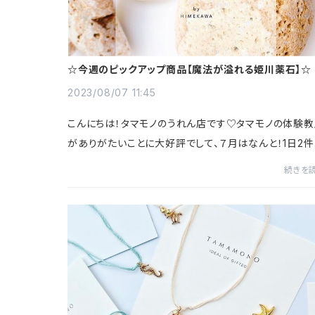
☆今週のピックアップ商品【魔法が溢れる姫川薬石】☆
2023/08/07 11:45
こんにちは！タマモノのうれん店です♡タマモノの体験
がありがたいことに大好評でして、７月はなんと！1日2件
超えるほどのご予約を頂きました！皆さま本当にありが
続きを
うございます(*ﾉωﾉ)夏休み中も毎日開催し...