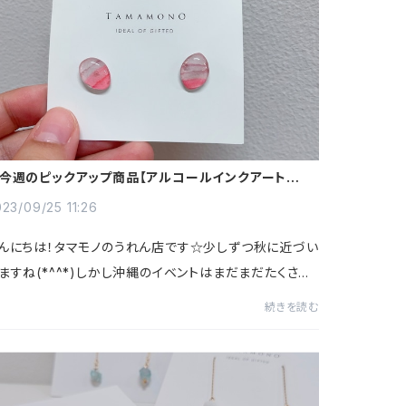
今週のピックアップ商品【アルコールインクアートのピ
ス】☆
23/09/25 11:26
んにちは！タマモノのうれん店です☆少しずつ秋に近づい
ますね(*^^*)しかし沖縄のイベントはまだまだたくさん
ります！その中からご紹介したいのが、【糸満大綱引】で
続きを読む
！糸満大綱引は豊年満作、大漁祈願、家...