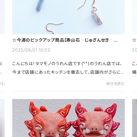
☆今週のピックアップ商品【寿山石‐じゅざんせき‐天然
☆
石ピアス】☆
石
2023/08/21 10:53
20
お
こんにちは！タマモノのうれん店です(^^)のうれん店では、
こ
ぎ
今まで店舗にあったキッチンを撤去して、店舗内がさらに
縄
ア
広くなりました！新しいテーブルも購入し、さらに多くのお
ー
読む
続きを読む
客様をお迎えできるようになったのです♪...
し