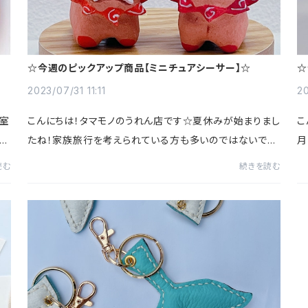
☆今週のピックアップ商品【ミニチュアシーサー】☆
☆
2023/07/31 11:11
20
教室
こんにちは！タマモノのうれん店です☆夏休みが始まりまし
こ
を
たね！家族旅行を考えられている方も多いのではないでし
月
と
ょうか(^^♪沖縄旅行を考えられている方にタマモノからの
れ
読む
続きを読む
おすすめです！タマモノでは毎日、体験教室...
芸