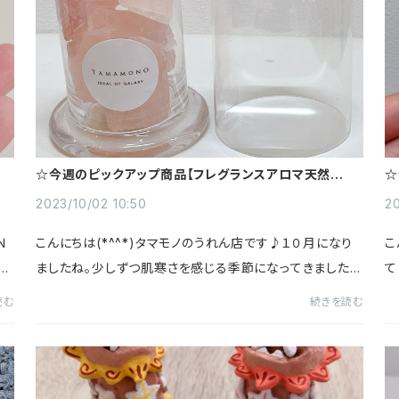
☆今週のピックアップ商品【フレグランスアロマ天然石】
☆
☆
ア
2023/10/02 10:50
20
Ｎ
こんにちは(*^^*)タマモノのうれん店です♪１０月になり
こ
な
ましたね。少しずつ肌寒さを感じる季節になってきました(^
て
定
^)TAMAMONOから１０月のおすすめ商品をご紹介！１０
あ
読む
続きを読む
月おすすめ商品は【マンドゥバッグ】です(*^^*)...
す