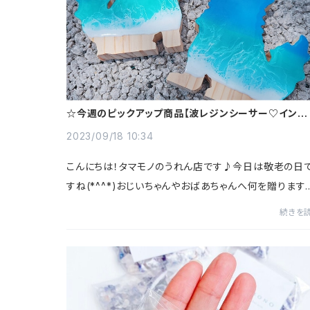
☆今週のピックアップ商品【波レジンシーサー♡インパ
トばっちり♡】☆
2023/09/18 10:34
こんにちは！タマモノのうれん店です♪今日は敬老の日
すね(*^^*)おじいちゃんやおばあちゃんへ何を贈ります
か？？敬老の日のTAMAMONOおすすめ商品は革のシ
続きを
ダーバッグです！コンパクトなサイズ感のショルダー...