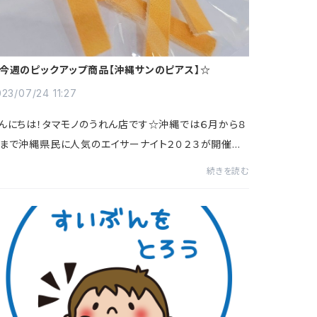
今週のピックアップ商品【沖縄サンのピアス】☆
23/07/24 11:27
んにちは！タマモノのうれん店です☆沖縄では６月から８
まで沖縄県民に人気のエイサーナイト２０２３が開催さ
ています(*^^*)エイサーとはお盆時期に踊られる伝統
続きを読む
能♪男性たちが歌と囃子に合わせて踊りなが...