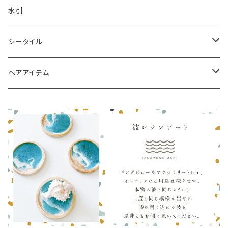
水引
シータイル
シータイルピアス
ヘアアイテム
シュシュ