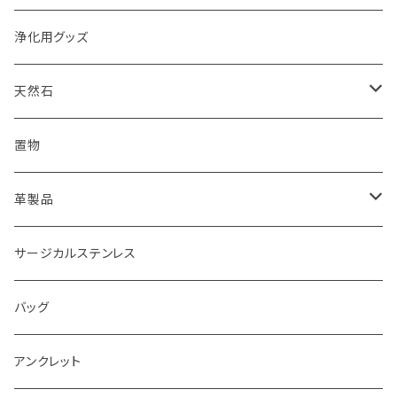
浄化用グッズ
天然石
オイル
置物
ピアス
革製品
ピアス
サージカルステンレス
キーホルダー
バッグ
アンクレット