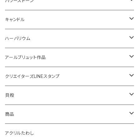
鍋敷き
ボタニカルトレイ
20220614 満月塩
ネックレス
ピアス
パワーストーン
イニシャル
体験教室
フォトフレーム
SONOMONO
女性用(16cm)
キャンドル
SONOMONO
男性用(18cm)
海のスケルトン
ハーバリウム
ボタニカルキャンドル
高さ12cm
アールブリュット作品
貝キャンドル
高さ10cm
Masatsugu
クリエイターズLINEスタンプ
2022
天然石キャンドル
体験教室
yumemiru strawberry
Satomi
貝殻
体験教室
HIROMU
yumemiru strawberry
ピアス
商品
稲子
Masatsugu
紅茶
アクリルたわし