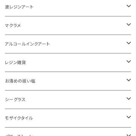
波レジンアート
コースター
マクラメ
アクセサリートレイ
ピアス
アルコールインクアート
ペーパーウェイト
キーホルダー
アクセサリートレイ
レジン雑貨
体験教室
タペストリー
スマホケース
ピアス
お清めの祓い塩
ボード
ハンギング
インテリア
ヘアゴム
20220326 天赦塩
シーグラス
コースター
体験教室
キーホルダー
20220610 天赦塩
ピアス
モザイクタイル