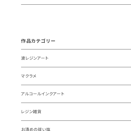
作品カテゴリー
波レジンアート
コースター
マクラメ
アクセサリートレイ
ピアス
アルコールインクアート
ペーパーウェイト
キーホルダー
アクセサリートレイ
レジン雑貨
体験教室
タペストリー
スマホケース
ピアス
お清めの祓い塩