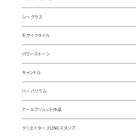
ボード
ハンギング
インテリア
ヘアゴム
20220326 天赦塩
シーグラス
コースター
体験教室
キーホルダー
20220610 天赦塩
ピアス
モザイクタイル
鍋敷き
ボタニカルトレイ
20220614 満月塩
ネックレス
ピアス
パワーストーン
イニシャル
体験教室
フォトフレーム
SONOMONO
女性用(16cm)
キャンドル
SONOMONO
男性用(18cm)
海のスケルトン
ハーバリウム
ボタニカルキャンドル
高さ12cm
アールブリュット作品
貝キャンドル
高さ10cm
Masatsugu
クリエイターズLINEスタンプ