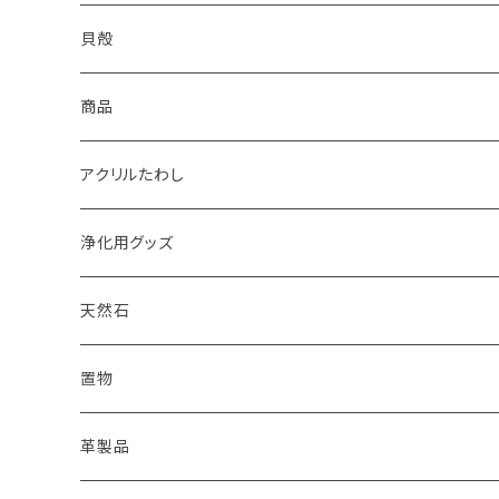
2022
天然石キャンドル
体験教室
yumemiru strawberry
Satomi
貝殻
体験教室
HIROMU
yumemiru strawberry
ピアス
商品
稲子
Masatsugu
紅茶
アクリルたわし
浄化用グッズ
天然石
オイル
置物
ピアス
革製品