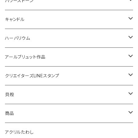
鍋敷き
ボタニカルトレイ
20220614 満月塩
ネックレス
ピアス
パワーストーン
イニシャル
体験教室
フォトフレーム
SONOMONO
女性用(16cm)
キャンドル
SONOMONO
男性用(18cm)
海のスケルトン
ハーバリウム
ボタニカルキャンドル
高さ12cm
アールブリュット作品
貝キャンドル
高さ10cm
Masatsugu
クリエイターズLINEスタンプ
2022
天然石キャンドル
体験教室
yumemiru strawberry
Satomi
貝殻
体験教室
HIROMU
yumemiru strawberry
ピアス
商品
稲子
Masatsugu
紅茶
アクリルたわし