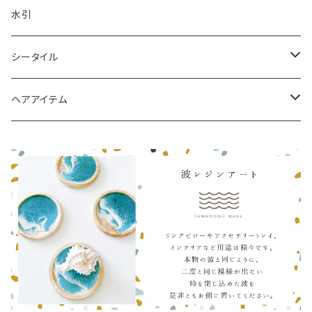
水引
シータイル
シータイルピアス
ヘアアイテム
シュシュ