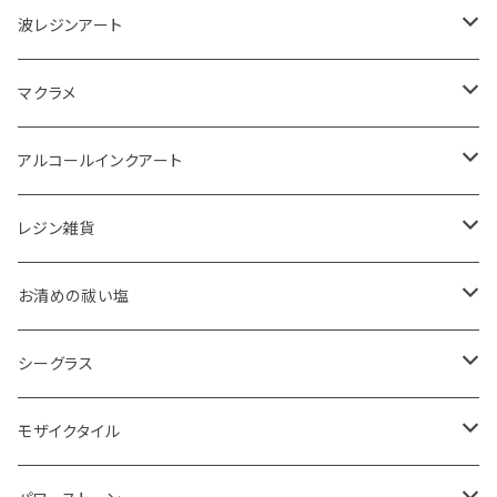
波レジンアート
コースター
マクラメ
アクセサリートレイ
ピアス
アルコールインクアート
ペーパーウェイト
キーホルダー
アクセサリートレイ
レジン雑貨
体験教室
タペストリー
スマホケース
ピアス
お清めの祓い塩
ボード
ハンギング
インテリア
ヘアゴム
20220326 天赦塩
シーグラス
コースター
体験教室
キーホルダー
20220610 天赦塩
ピアス
モザイクタイル