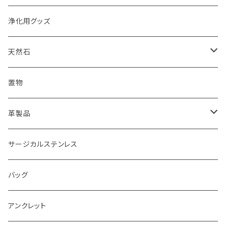
浄化用グッズ
天然石
オイル
置物
ピアス
革製品
ピアス
サージカルステンレス
キーホルダー
バッグ
アンクレット