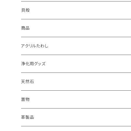
2022
天然石キャンドル
体験教室
yumemiru strawberry
Satomi
貝殻
体験教室
HIROMU
yumemiru strawberry
ピアス
商品
稲子
Masatsugu
紅茶
アクリルたわし
浄化用グッズ
天然石
オイル
置物
ピアス
革製品