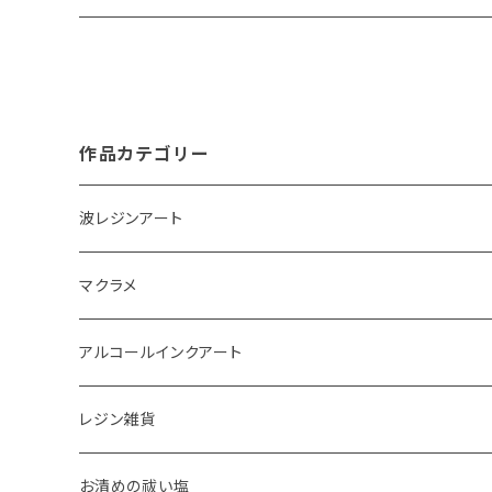
作品カテゴリー
波レジンアート
コースター
マクラメ
アクセサリートレイ
ピアス
アルコールインクアート
ペーパーウェイト
キーホルダー
アクセサリートレイ
レジン雑貨
体験教室
タペストリー
スマホケース
ピアス
お清めの祓い塩