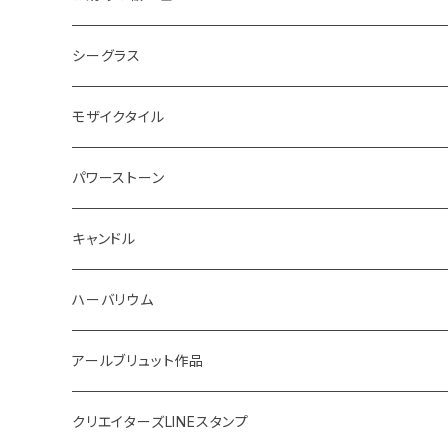
ボード
ハンギング
インテリア
ヘアゴム
20220326 天赦塩
シーグラス
コースター
体験教室
キーホルダー
20220610 天赦塩
ピアス
モザイクタイル
鍋敷き
ボタニカルトレイ
20220614 満月塩
ネックレス
ピアス
パワーストーン
イニシャル
体験教室
フォトフレーム
SONOMONO
女性用(16cm)
キャンドル
SONOMONO
男性用(18cm)
海のスケルトン
ハーバリウム
ボタニカルキャンドル
高さ12cm
アールブリュット作品
貝キャンドル
高さ10cm
Masatsugu
クリエイターズLINEスタンプ