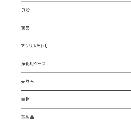
2022
天然石キャンドル
体験教室
yumemiru strawberry
Satomi
貝殻
体験教室
HIROMU
yumemiru strawberry
ピアス
商品
稲子
Masatsugu
紅茶
アクリルたわし
浄化用グッズ
天然石
オイル
置物
ピアス
革製品