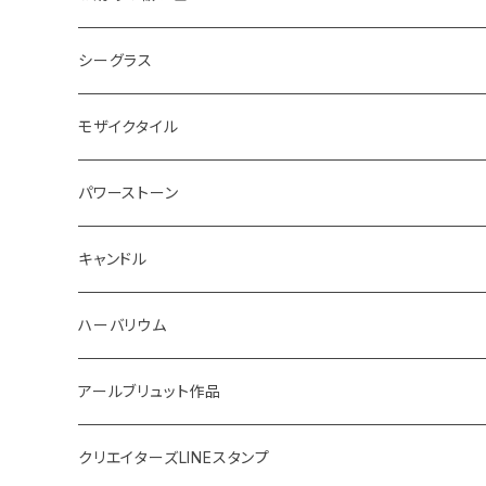
ボード
ハンギング
インテリア
ヘアゴム
20220326 天赦塩
シーグラス
コースター
体験教室
キーホルダー
20220610 天赦塩
ピアス
モザイクタイル
鍋敷き
ボタニカルトレイ
20220614 満月塩
ネックレス
ピアス
パワーストーン
イニシャル
体験教室
フォトフレーム
SONOMONO
女性用(16cm)
キャンドル
SONOMONO
男性用(18cm)
海のスケルトン
ハーバリウム
ボタニカルキャンドル
高さ12cm
アールブリュット作品
貝キャンドル
高さ10cm
Masatsugu
クリエイターズLINEスタンプ