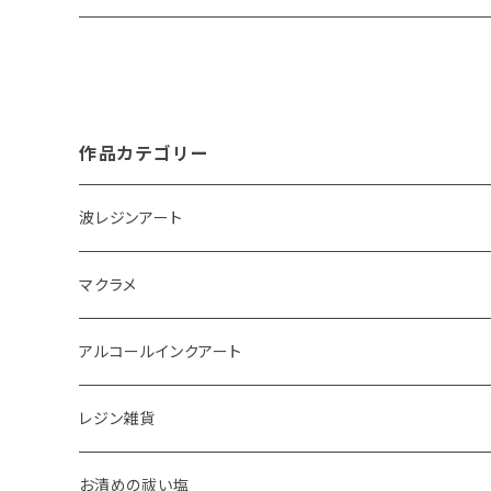
作品カテゴリー
波レジンアート
コースター
マクラメ
アクセサリートレイ
ピアス
アルコールインクアート
ペーパーウェイト
キーホルダー
アクセサリートレイ
レジン雑貨
体験教室
タペストリー
スマホケース
ピアス
お清めの祓い塩