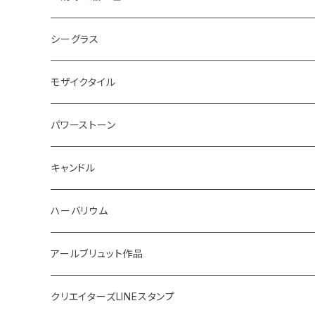
ボード
ハンギング
インテリア
ヘアゴム
20220326 天赦塩
シーグラス
コースター
体験教室
キーホルダー
20220610 天赦塩
ピアス
モザイクタイル
鍋敷き
ボタニカルトレイ
20220614 満月塩
ネックレス
ピアス
パワーストーン
イニシャル
体験教室
フォトフレーム
SONOMONO
女性用(16cm)
キャンドル
SONOMONO
男性用(18cm)
海のスケルトン
ハーバリウム
ボタニカルキャンドル
高さ12cm
アールブリュット作品
貝キャンドル
高さ10cm
Masatsugu
クリエイターズLINEスタンプ