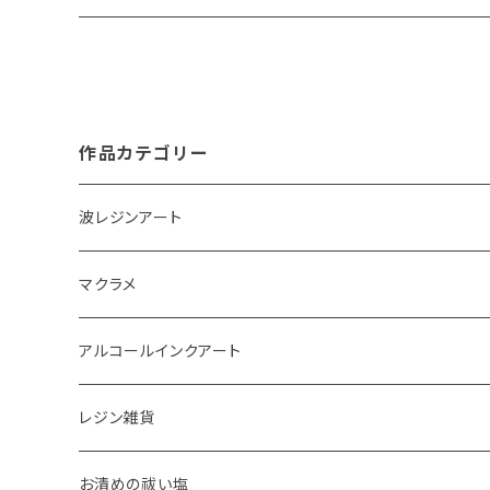
作品カテゴリー
波レジンアート
コースター
マクラメ
アクセサリートレイ
ピアス
アルコールインクアート
ペーパーウェイト
キーホルダー
アクセサリートレイ
レジン雑貨
体験教室
タペストリー
スマホケース
ピアス
お清めの祓い塩