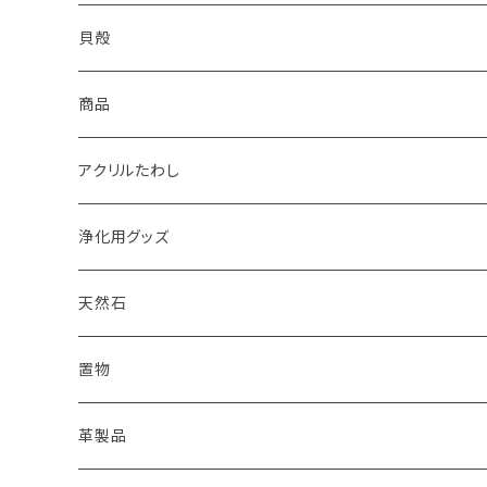
2022
天然石キャンドル
体験教室
yumemiru strawberry
Satomi
貝殻
体験教室
HIROMU
yumemiru strawberry
ピアス
商品
稲子
Masatsugu
紅茶
アクリルたわし
浄化用グッズ
天然石
オイル
置物
ピアス
革製品