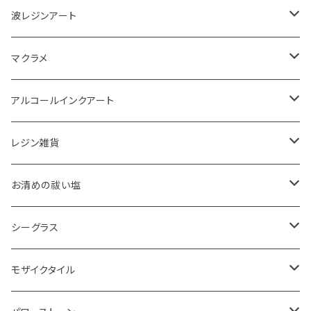
波レジンアート
コースター
マクラメ
アクセサリートレイ
ピアス
アルコールインクアート
ペーパーウェイト
キーホルダー
アクセサリートレイ
レジン雑貨
体験教室
タペストリー
スマホケース
ピアス
お清めの祓い塩
ボード
ハンギング
インテリア
ヘアゴム
20220326 天赦塩
シーグラス
コースター
体験教室
キーホルダー
20220610 天赦塩
ピアス
モザイクタイル