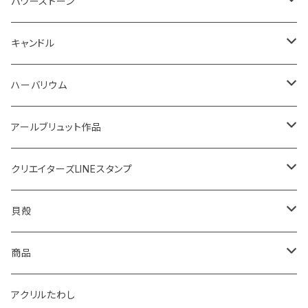
鍋敷き
ボタニカルトレイ
20220614 満月塩
ネックレス
ピアス
パワーストーン
イニシャル
体験教室
フォトフレーム
SONOMONO
女性用(16cm)
キャンドル
SONOMONO
男性用(18cm)
海のスケルトン
ハーバリウム
ボタニカルキャンドル
高さ12cm
アールブリュット作品
貝キャンドル
高さ10cm
Masatsugu
クリエイターズLINEスタンプ
2022
天然石キャンドル
体験教室
yumemiru strawberry
Satomi
貝殻
体験教室
HIROMU
yumemiru strawberry
ピアス
商品
稲子
Masatsugu
紅茶
アクリルたわし