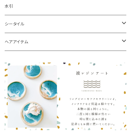
水引
シータイル
シータイルピアス
ヘアアイテム
シュシュ