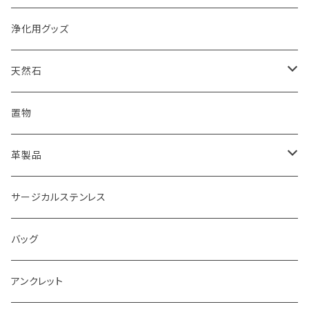
浄化用グッズ
天然石
オイル
置物
ピアス
革製品
ピアス
サージカルステンレス
キーホルダー
バッグ
アンクレット