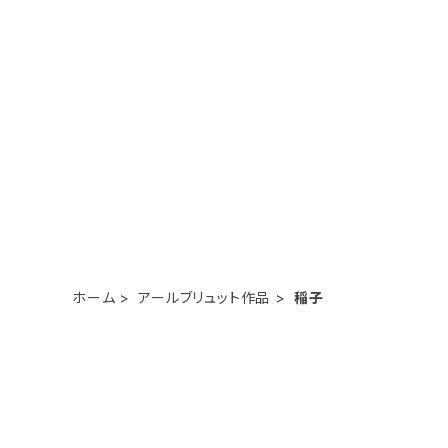
ホーム
アールブリュット作品
稲子