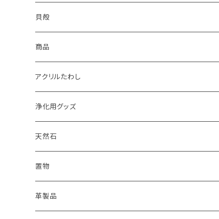
2022
天然石キャンドル
体験教室
yumemiru strawberry
Satomi
貝殻
体験教室
HIROMU
yumemiru strawberry
ピアス
商品
稲子
Masatsugu
紅茶
アクリルたわし
浄化用グッズ
天然石
オイル
置物
ピアス
革製品