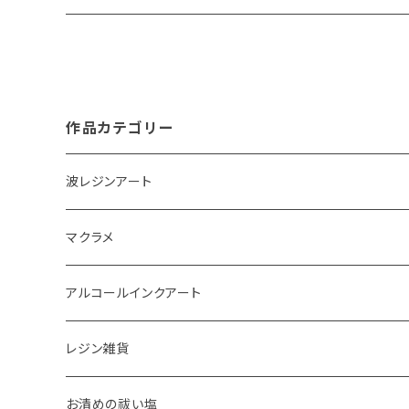
作品カテゴリー
波レジンアート
コースター
マクラメ
アクセサリートレイ
ピアス
アルコールインクアート
ペーパーウェイト
キーホルダー
アクセサリートレイ
レジン雑貨
体験教室
タペストリー
スマホケース
ピアス
お清めの祓い塩