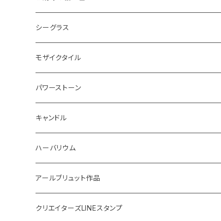
ボード
ハンギング
インテリア
ヘアゴム
20220326 天赦塩
シーグラス
コースター
体験教室
キーホルダー
20220610 天赦塩
ピアス
モザイクタイル
鍋敷き
ボタニカルトレイ
20220614 満月塩
ネックレス
ピアス
パワーストーン
イニシャル
体験教室
フォトフレーム
SONOMONO
女性用(16cm)
キャンドル
SONOMONO
男性用(18cm)
海のスケルトン
ハーバリウム
ボタニカルキャンドル
高さ12cm
アールブリュット作品
貝キャンドル
高さ10cm
Masatsugu
クリエイターズLINEスタンプ