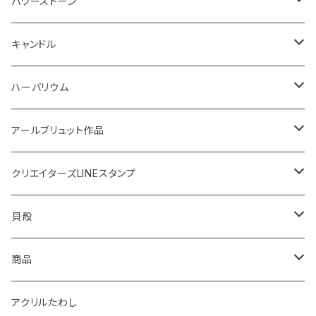
鍋敷き
ボタニカルトレイ
20220614 満月塩
ネックレス
ピアス
パワーストーン
イニシャル
体験教室
フォトフレーム
SONOMONO
女性用(16cm)
キャンドル
SONOMONO
男性用(18cm)
海のスケルトン
ハーバリウム
ボタニカルキャンドル
高さ12cm
アールブリュット作品
貝キャンドル
高さ10cm
Masatsugu
クリエイターズLINEスタンプ
2022
天然石キャンドル
体験教室
yumemiru strawberry
Satomi
貝殻
体験教室
HIROMU
yumemiru strawberry
ピアス
商品
稲子
Masatsugu
紅茶
アクリルたわし