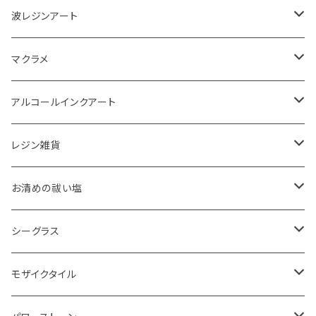
波レジンアート
コースター
マクラメ
アクセサリートレイ
ピアス
アルコールインクアート
ペーパーウェイト
キーホルダー
アクセサリートレイ
レジン雑貨
体験教室
タペストリー
スマホケース
ピアス
お清めの祓い塩
ボード
ハンギング
インテリア
ヘアゴム
20220326 天赦塩
シーグラス
コースター
体験教室
キーホルダー
20220610 天赦塩
ピアス
モザイクタイル