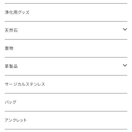
浄化用グッズ
天然石
オイル
置物
ピアス
革製品
ピアス
サージカルステンレス
キーホルダー
バッグ
アンクレット