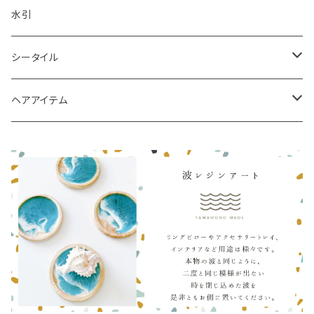
水引
シータイル
シータイルピアス
ヘアアイテム
シュシュ