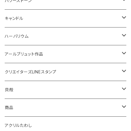
鍋敷き
ボタニカルトレイ
20220614 満月塩
ネックレス
ピアス
パワーストーン
イニシャル
体験教室
フォトフレーム
SONOMONO
女性用(16cm)
キャンドル
SONOMONO
男性用(18cm)
海のスケルトン
ハーバリウム
ボタニカルキャンドル
高さ12cm
アールブリュット作品
貝キャンドル
高さ10cm
Masatsugu
クリエイターズLINEスタンプ
2022
天然石キャンドル
体験教室
yumemiru strawberry
Satomi
貝殻
体験教室
HIROMU
yumemiru strawberry
ピアス
商品
稲子
Masatsugu
紅茶
アクリルたわし