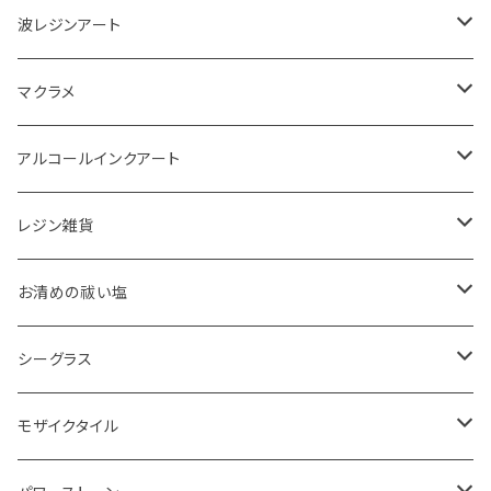
波レジンアート
コースター
マクラメ
アクセサリートレイ
ピアス
アルコールインクアート
ペーパーウェイト
キーホルダー
アクセサリートレイ
レジン雑貨
体験教室
タペストリー
スマホケース
ピアス
お清めの祓い塩
ボード
ハンギング
インテリア
ヘアゴム
20220326 天赦塩
シーグラス
コースター
体験教室
キーホルダー
20220610 天赦塩
ピアス
モザイクタイル