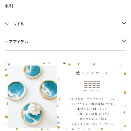
水引
シータイル
シータイルピアス
ヘアアイテム
シュシュ