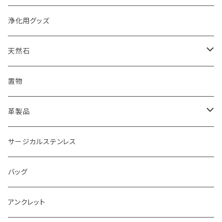
浄化用グッズ
天然石
オイル
置物
ピアス
革製品
ピアス
サージカルステンレス
キーホルダー
バッグ
アンクレット