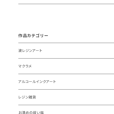
作品カテゴリー
波レジンアート
コースター
マクラメ
アクセサリートレイ
ピアス
アルコールインクアート
ペーパーウェイト
キーホルダー
アクセサリートレイ
レジン雑貨
体験教室
タペストリー
スマホケース
ピアス
お清めの祓い塩