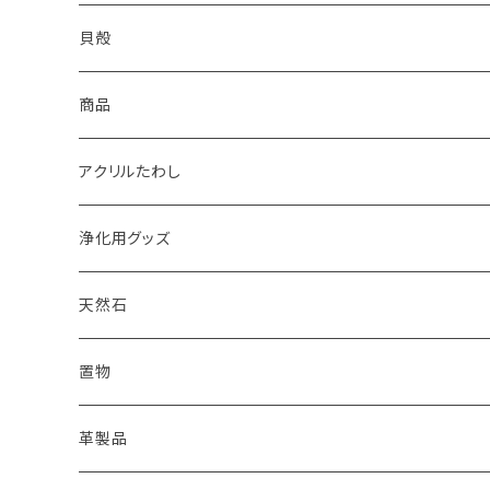
2022
天然石キャンドル
体験教室
yumemiru strawberry
Satomi
貝殻
体験教室
HIROMU
yumemiru strawberry
ピアス
商品
稲子
Masatsugu
紅茶
アクリルたわし
浄化用グッズ
天然石
オイル
置物
ピアス
革製品