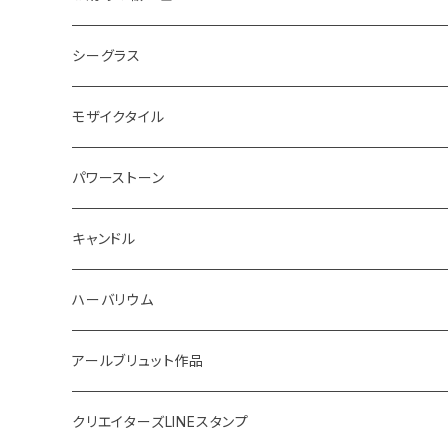
ボード
ハンギング
インテリア
ヘアゴム
20220326 天赦塩
シーグラス
コースター
体験教室
キーホルダー
20220610 天赦塩
ピアス
モザイクタイル
鍋敷き
ボタニカルトレイ
20220614 満月塩
ネックレス
ピアス
パワーストーン
イニシャル
体験教室
フォトフレーム
SONOMONO
女性用(16cm)
キャンドル
SONOMONO
男性用(18cm)
海のスケルトン
ハーバリウム
ボタニカルキャンドル
高さ12cm
アールブリュット作品
貝キャンドル
高さ10cm
Masatsugu
クリエイターズLINEスタンプ