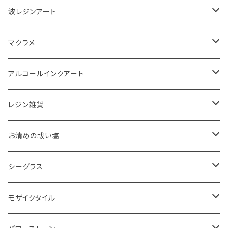
波レジンアート
コースター
マクラメ
アクセサリートレイ
ピアス
アルコールインクアート
ペーパーウェイト
キーホルダー
アクセサリートレイ
レジン雑貨
体験教室
タペストリー
スマホケース
ピアス
お清めの祓い塩
ボード
ハンギング
インテリア
ヘアゴム
20220326 天赦塩
シーグラス
コースター
体験教室
キーホルダー
20220610 天赦塩
ピアス
モザイクタイル