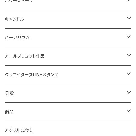
鍋敷き
ボタニカルトレイ
20220614 満月塩
ネックレス
ピアス
パワーストーン
イニシャル
体験教室
フォトフレーム
SONOMONO
女性用(16cm)
キャンドル
SONOMONO
男性用(18cm)
海のスケルトン
ハーバリウム
ボタニカルキャンドル
高さ12cm
アールブリュット作品
貝キャンドル
高さ10cm
Masatsugu
クリエイターズLINEスタンプ
2022
天然石キャンドル
体験教室
yumemiru strawberry
Satomi
貝殻
体験教室
HIROMU
yumemiru strawberry
ピアス
商品
稲子
Masatsugu
紅茶
アクリルたわし