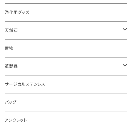
浄化用グッズ
天然石
オイル
置物
ピアス
革製品
ピアス
サージカルステンレス
キーホルダー
バッグ
アンクレット