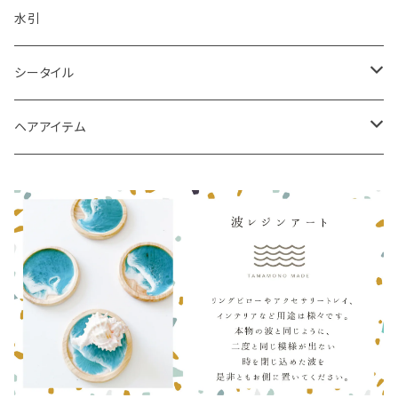
水引
シータイル
シータイルピアス
ヘアアイテム
シュシュ