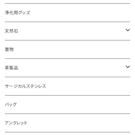
浄化用グッズ
天然石
オイル
置物
ピアス
革製品
ピアス
サージカルステンレス
キーホルダー
バッグ
アンクレット