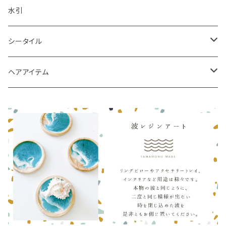
水引
シータイル
シータイルピアス
ヘアアイテム
シュシュ