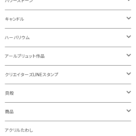
鍋敷き
ボタニカルトレイ
20220614 満月塩
ネックレス
ピアス
パワーストーン
イニシャル
体験教室
フォトフレーム
SONOMONO
女性用(16cm)
キャンドル
SONOMONO
男性用(18cm)
海のスケルトン
ハーバリウム
ボタニカルキャンドル
高さ12cm
アールブリュット作品
貝キャンドル
高さ10cm
Masatsugu
クリエイターズLINEスタンプ
2022
天然石キャンドル
体験教室
yumemiru strawberry
Satomi
貝殻
体験教室
HIROMU
yumemiru strawberry
ピアス
商品
稲子
Masatsugu
紅茶
アクリルたわし