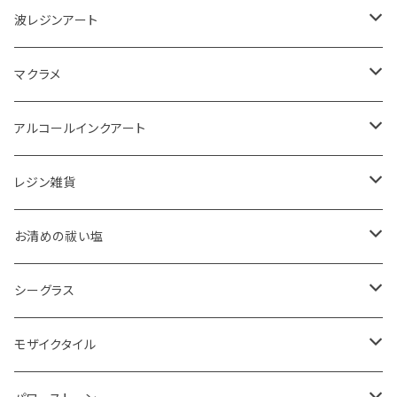
波レジンアート
コースター
マクラメ
アクセサリートレイ
ピアス
アルコールインクアート
ペーパーウェイト
キーホルダー
アクセサリートレイ
レジン雑貨
体験教室
タペストリー
スマホケース
ピアス
お清めの祓い塩
ボード
ハンギング
インテリア
ヘアゴム
20220326 天赦塩
シーグラス
コースター
体験教室
キーホルダー
20220610 天赦塩
ピアス
モザイクタイル